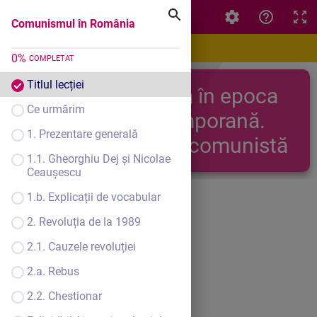
Comunismul în România
Comunismul în România
Titlul lecției
0
%
COMPLETAT
Titlul lecției
România în epoca
Ce urmărim
contemporană.
1. Prezentare generală
Perioada comunistă
1.1. Gheorghiu Dej și Nicolae
Ceaușescu
1.b. Explicații de vocabular
2. Revoluția de la 1989
2.1. Cauzele revoluției
2.a. Rebus
2.2. Chestionar