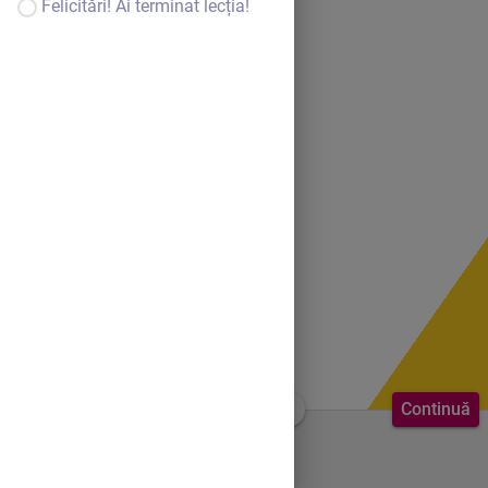
Felicitări! Ai terminat lecția!
Continuă
Bine te-am găsit!