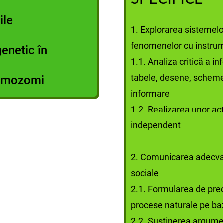
ile
1. Explorarea sistemelor
fenomenelor cu instrume
genetic în
1.1. Analiza critică a in
tabele, desene, scheme,
romozomi
informare
1.2. Realizarea unor act
independent
2. Comunicarea adecvată 
sociale
2.1. Formularea de predi
procese naturale pe baz
2.2. Susținerea argumen