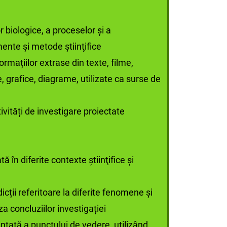
 biologice, a proceselor şi a
nte şi metode ştiinţifice
formațiilor extrase din texte, filme,
 grafice, diagrame, utilizate ca surse de
ivități de investigare proiectate
în diferite contexte ştiinţifice şi
cții referitoare la diferite fenomene și
a concluziilor investigației
tată a punctului de vedere, utilizând