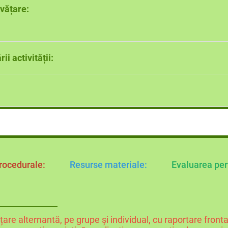
IALUL GENETIC
nvățare:
: Claudia Ciceu, Niculina Badiu, MANUAL DE BIOLOGIE pen
25,EDITURA BOOKLET
e de învățare ale elevilor de clasa a VIII-a, clasă de nive
ii activității:
rocedurale:
Resurse materiale:
Evaluarea per
țare alternantă, pe grupe și individual, cu raportare fronta