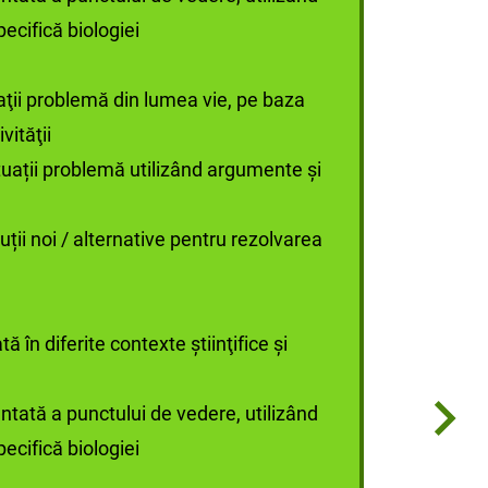
ecifică biologiei
aţii problemă din lumea vie, pe baza
vităţii
tuații problemă utilizând argumente și
uții noi / alternative pentru rezolvarea
în diferite contexte ştiinţifice şi
tată a punctului de vedere, utilizând
ecifică biologiei