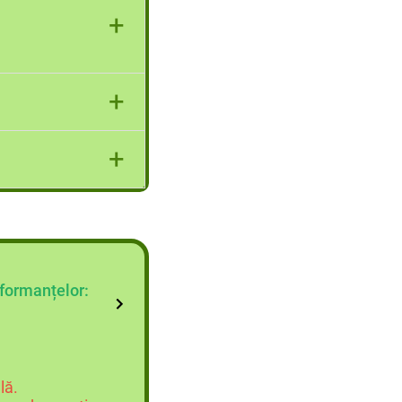
+
tru clasa a VIII-
l mediu.
+
+
formanțelor:
lă.