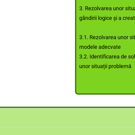
3. Rezolvarea unor situ
gândirii logice şi a creati
3.1. Rezolvarea unor si
modele adecvate
3.2. Identificarea de sol
unor situații problemă
ei de biologie de clasa a VIII-a;