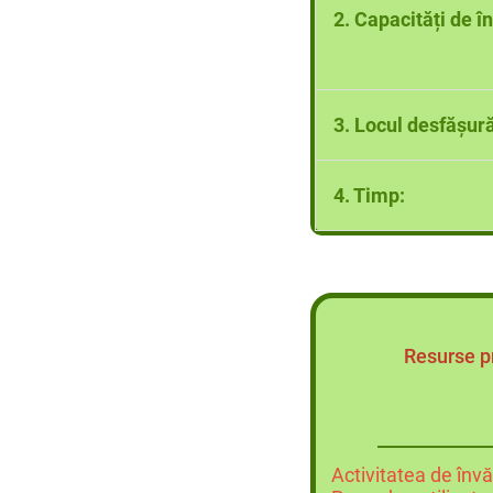
b. Lecția: MATER
2. Capacități de î
C. Manualul școlar
a,BUCURESTI, 20
Capacitățile normal
3. Locul desfășurăr
SALA DE CLASĂ
4. Timp:
50 MINUTE
Resurse p
Activitatea de învă