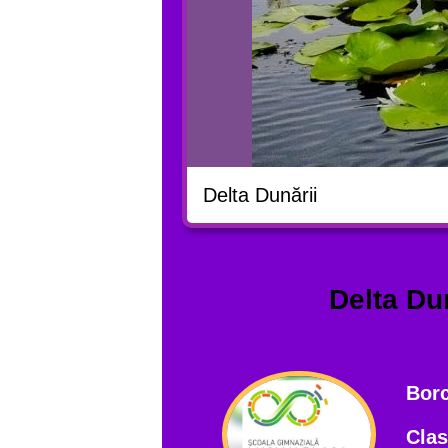
Delta Dunării
Delta Du
Borc
Clas