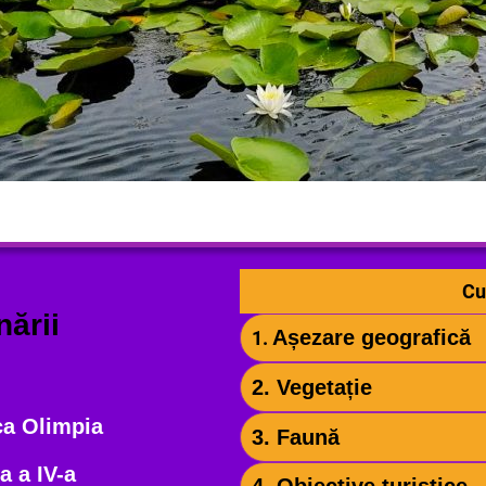
Cu
nării
Așezare geografică
1.
2. Vegetație
a Olimpia
3. Faună
a a IV-a