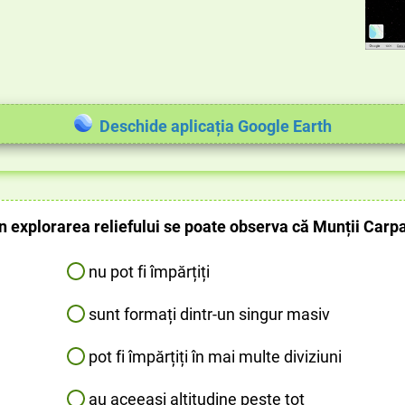
Deschide aplicația Google Earth
n explorarea reliefului se poate observa că Munții Carpa
nu pot fi împărțiți
sunt formați dintr-un singur masiv
pot fi împărțiți în mai multe diviziuni
au aceeași altitudine peste tot