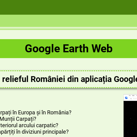
Google Earth Web
 relieful României din aplicația Googl
rpați în Europa și în România?
Munții Carpați?
teriorul arcului carpatic?
părțiți în diviziuni principale?