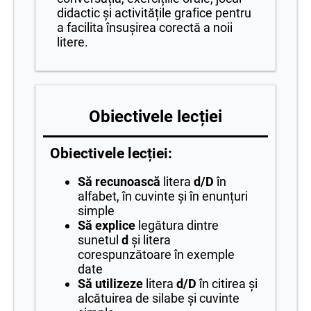
didactic și activitățile grafice pentru
a facilita însușirea corectă a noii
litere.
Obiectivele lecției
Obiectivele lecției:
Să recunoască
litera
d/D
în
alfabet, în cuvinte și în enunțuri
simple
Să explice
legătura dintre
sunetul
d
și litera
corespunzătoare în exemple
date
Să utilizeze
litera
d/D
în citirea și
alcătuirea de silabe și cuvinte