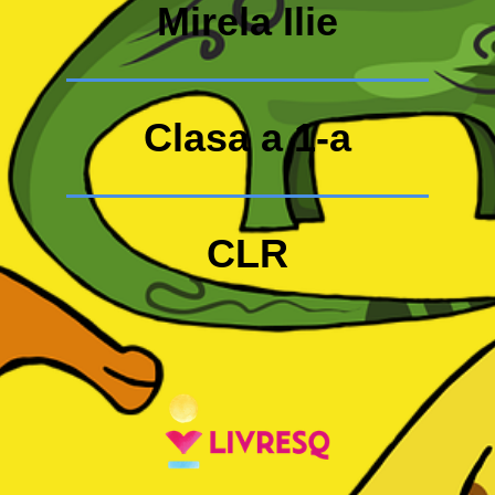
Mirela Ilie
Clasa a 1-a
CLR