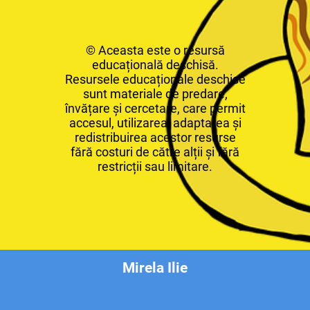
© Aceasta este o resursă
educațională deschisă.
Resursele educaționale deschise
sunt materiale de predare,
învățare și cercetare, care permit
accesul, utilizarea, adaptarea și
redistribuirea acestor resurse
fără costuri de către alții și fără
restricții sau limitare.
Mirela Ilie