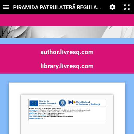
PIRAMIDA PATRULATERĂ REGULATĂ
author.livresq.com
library.livresq.com