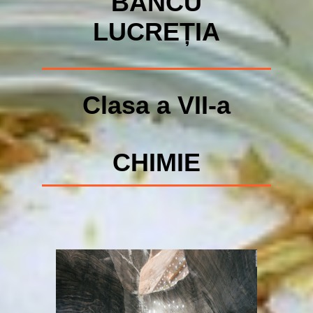
BA
NC
U
LUCREȚIA
Clasa a VII-a
CHIMIE