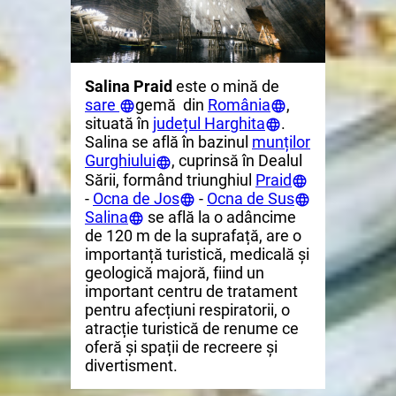
Salina Praid
este o mină de
sare
gemă din
România
,
situată în
județul Harghita
.
Salina se află în bazinul
munților
Gurghiului
, cuprinsă în Dealul
Sării, formând triunghiul
Praid
-
Ocna de Jos
-
Ocna de Sus
Salina
se află la o adâncime
de 120 m de la suprafață, are
o
importanță turistică, medicală și
geologică majoră, fiind un
important centru de tratament
pentru afecțiuni respiratorii, o
atracție turistică de renume ce
oferă și spații de recreere și
divertisment.