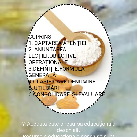
CUPRINS
1. CAPTAREA ATENȚIEI
2. ANUNȚAREA
LECȚIEI.OBIECTIVE
OPERAȚIONALE
3.DEFINIȚIE.FORMULĂ
GENERALĂ
4.CLASIFICARE.DENUMIRE
5, UTILIZĂRI
6.CONSOLIDARE ȘI EVALUARE
© Aceasta este o resursă educațională
deschisă.
Resursele educaționale deschise sunt