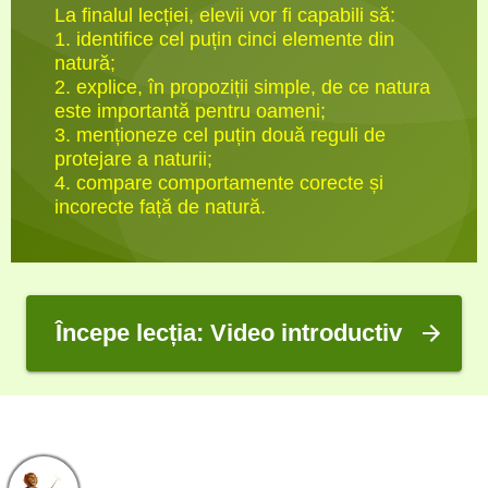
La finalul lecției, elevii vor fi capabili să:
1. identifice cel puțin cinci elemente din
natură;
2. explice, în propoziții simple, de ce natura
este importantă pentru oameni;
3. menționeze cel puțin două reguli de
protejare a naturii;
4. compare comportamente corecte și
incorecte față de natură.
Î
ncepe lecția: Video introductiv