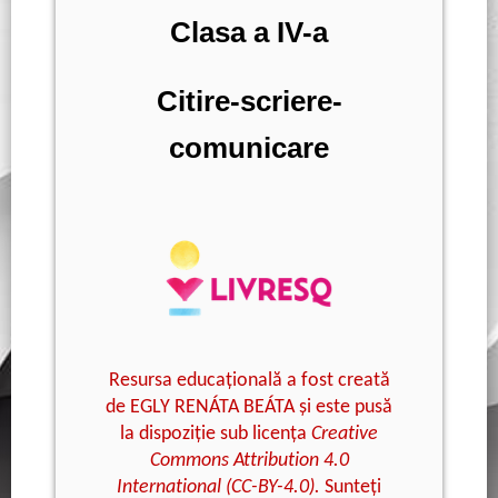
Clasa a IV-a
Citire-scriere-
comunicare
Resursa
educațională
a
fost
creată
de
EGLY REN
ÁTA BEÁTA
și
este
pusă
la
dispoziție
sub
licența
Creative
Commons Attribution
4.0
International (CC-BY-4.0).
Sunteți