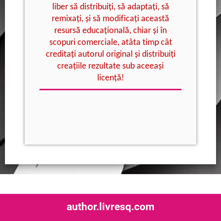
liber
să
distribuiți
,
să
adaptați
,
să
remixați
,
și
să
modificați
această
resursă
educațională
,
chiar
și
în
scopuri
comerciale
,
atâta
timp
cât
creditați
autorul
original
și
distribuiți
creațiile
rezultate
sub
aceeași
licență
!
author.livresq.com