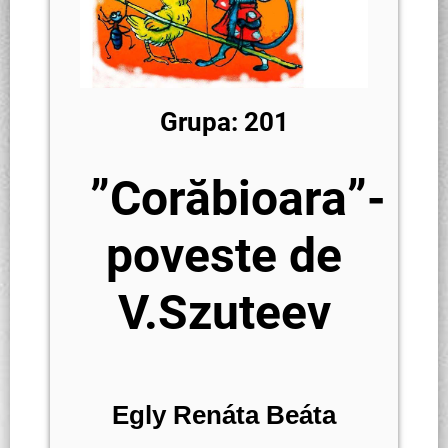
Grupa: 201
”Corăbioara”-
poveste de
V.Szuteev
Egly Renáta Beáta