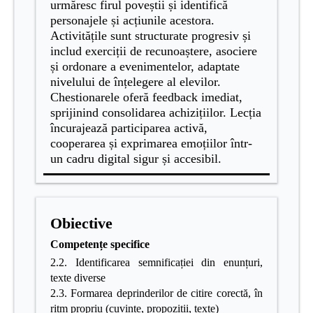
urmăresc firul poveștii și identifică
personajele și acțiunile acestora.
Activitățile sunt structurate progresiv și
includ exerciții de recunoaștere, asociere
și ordonare a evenimentelor, adaptate
nivelului de înțelegere al elevilor.
Chestionarele oferă feedback imediat,
sprijinind consolidarea achizițiilor. Lecția
încurajează participarea activă,
cooperarea și exprimarea emoțiilor într-
un cadru
digital sigur și accesibil.
Obiective
Competențe specifice
2.2. Identificarea semnificației din enunțuri,
texte diverse
2.3. Formarea deprinderilor de citire corectă, în
ritm propriu (cuvinte, propoziții, texte)