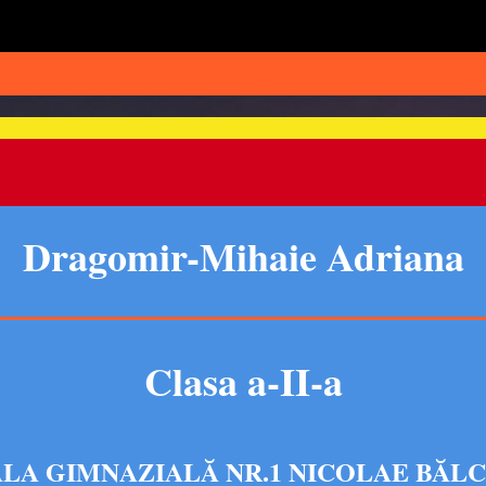
Dragomir-Mihaie Adriana
Clasa a-II-a
LA GIMNAZIALĂ NR.1 NICOLAE BĂL