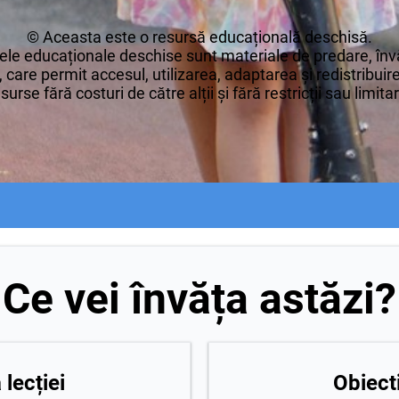
© Aceasta este o resursă educațională deschisă.
le educaționale deschise sunt materiale de predare, învă
 care permit accesul, utilizarea, adaptarea și redistribui
surse fără costuri de către alții și fără restricții sau limita
Ce vei învăța astăzi?
lecției
Obiecti