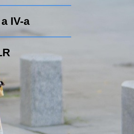
a IV-a
LR