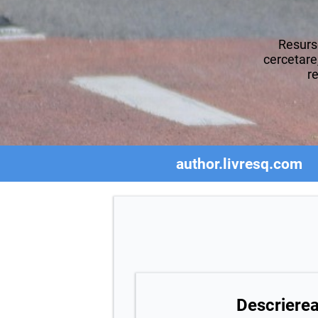
Resurse
cercetare,
re
author.livresq.com
Descrierea 