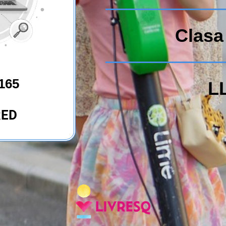
Clasa 
165
L
RED