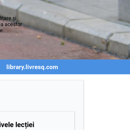
țare și
rea acestor
re.
library.livresq.com
vele lecției