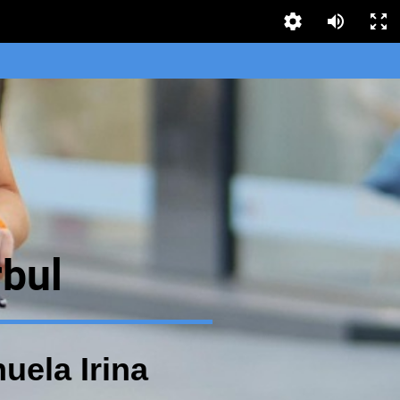
bul
uela Irina