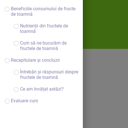
Beneficiile consumului de fructe
de toamnă
Nutrienții din fructele de
toamnă
Cum să ne bucurăm de
fructele de toamnă
Recapitulare și concluzii
Întrebări și răspunsuri despre
fructele de toamnă
Ce am învățat astăzi?
Evaluare curs
Bine ai venit.
Continuă