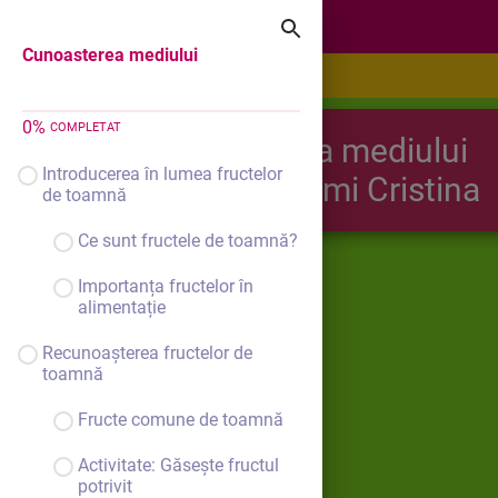
Cunoasterea mediului
Cunoasterea mediului
0
%
COMPLETAT
Cunoasterea mediului
Introducerea în lumea fructelor
Mindruta Mimi Cristina
de toamnă
Ce sunt fructele de toamnă?
Importanța fructelor în
alimentație
Recunoașterea fructelor de
toamnă
Fructe comune de toamnă
Activitate: Găsește fructul
potrivit