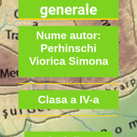
generale
Nume autor:
Perhinschi
Viorica Simona
Clasa a IV-a