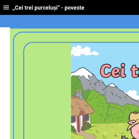
,,Cei trei purceluși” - poveste