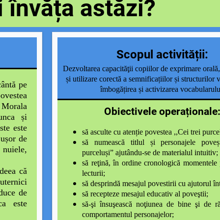
i învăța astăzi?
Scopul activității:
Dezvoltarea capacităţii copiilor
de exprimare orală,
și utilizare corectă a semnificațiilor și structurilor 
cântă pe
îmbogățirea și activizarea vocabularulu
ovestea
. Morala
Obiectivele operaționale
unca și
ste este
să asculte cu atenție povestea ,,Cei trei purce
 ușor de
să numească titlul și personajele poveșt
nuiele,
purceluși” ajutându-se de materialul intuitiv
;
să reţină, în ordine cronologică momentele 
ideea că
lecturii
;
uternici
să desprindă mesajul povestirii cu ajutorul înt
aduce de
să recepteze mesajul educativ al poveştii;
ca este
să-şi însuşească noţiunea de bine şi de ră
comportamentul personajelor;