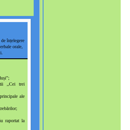
 de înțelegere
verbale orale,
i.
:
luși”
;
ii ,,Cei trei
principale ale
rebărilor;
u raportat la