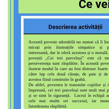
Ce ve
Descrierea activității
Această poveste adorabilă nu numai că îi în
micuți prin ilustrațiile simpatice și p
interesantă, dar le oferă acestora și o morală
poveștii „Cei trei purceluși” este că m
perseverența sunt răsplătite. În această pove
ilustrat modul în care au fost distruse foarte
către lup cele două căsuțe, de paie și de 
acestea fiind construite în grabă.
De altfel, povestea le transmite copiilor și 
împreună, cei trei purceluși sunt mult mai p
și se simt în siguranță. Lucrul în echipă 
cele mai multe ori succesul, iar mun
întotdeauna răsplătită.