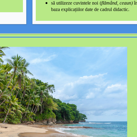
să utilizeze cuvintele noi (
flămând, ceaun)
î
baza explicațiilor date de cadrul didactic.