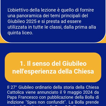
L'obiettivo della lezione è quello di fornire
una panoramica dei temi principali del
Giubileo 2025 e si presta ad essere
utilizzata in tutte le classi, dalla prima alla
quinta liceo.
1. Il senso del Giubileo
nell'esperienza della Chiesa
Il 27° Giubileo ordinario della storia della Chiesa
Cattolica viene annunciato il 9 maggio 2024 da
Papa Francesco con pubblicazione della Bolla di
indizione "Spes non confundit". La Bolla prende