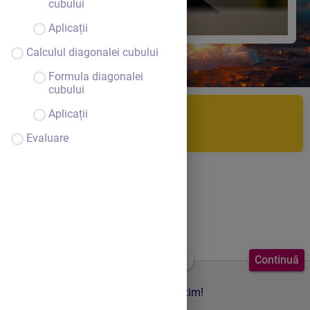
cubului
Aplicații
Calculul diagonalei cubului
Formula diagonalei
cubului
Aplicații
Introducere
Evaluare
Continuă
Bine ai venit! Mai întâi să ne reamintim!