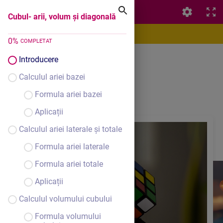
Cubul- arii, volum și diagonală
Cubul- arii, volum și diagonală
0
%
COMPLETAT
Introducere
Cubul
Calculul ariei bazei
Formula ariei bazei
Aplicații
Calculul ariei laterale și totale
Formula ariei laterale
Formula ariei totale
Aplicații
Calculul volumului cubului
Formula volumului