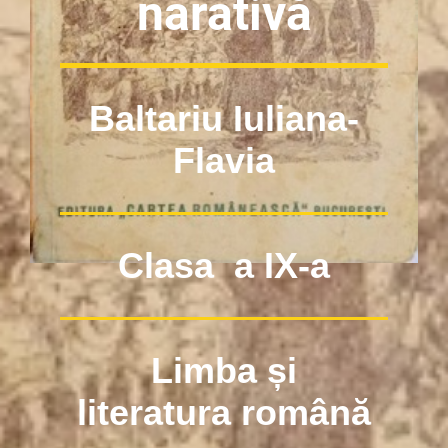
narativă
Baltariu Iuliana-
Flavia
Clasa a IX-a
Limba și
literatura română