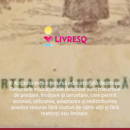
© Aceasta este o resursă educațională deschisă.
Resursele educaționale deschise sunt materiale
de predare, învățare și cercetare, care permit
accesul, utilizarea, adaptarea și redistribuirea
acestor resurse fără costuri de către alții și fără
restricții sau limitare.