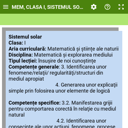
MEM, CLASA I, SISTEMUL SOLAR
Sistemul solar
Clasa:
I
Aria curriculară:
Matematică și științe ale naturii
Disciplina:
Matematică și explorarea mediului
Tipul lecției:
însușire de noi cunoștințe
Competențe generale
:
3. Identificarea unor
fenomene/relaţii/ regularităţi/structuri din
mediul apropiat
4. Generarea unor explicaţii
simple prin folosirea unor elemente de logică
Competențe specifice:
3.2. Manifestarea grijii
pentru comportarea corectă în relaţie cu mediul
natural
4.2. Identificarea unor
consecinţe ale unor acţiuni, fenomene, procese