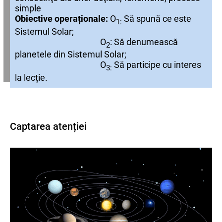
simple
Obiective operaționale:
O
Să spună ce este
1:
Sistemul Solar;
O
: Să denumească
2
planetele din Sistemul Solar;
O
Să participe cu interes
3:
la lecție.
Captarea atenției