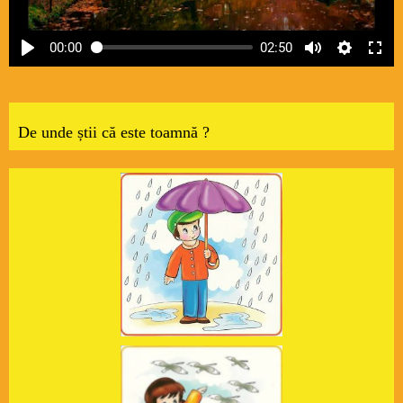
00:00
02:50
D
e unde știi că este toamnă ?