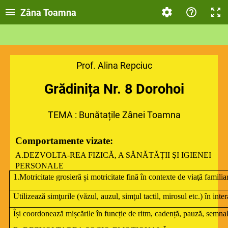
Zâna Toamna
Prof. Alina Repciuc
Grădinița Nr. 8 Dorohoi
TEMA : Bunătațile Zânei Toamna
Comportamente vizate:
A.DEZVOLTA-REA FIZICĂ, A SĂNĂTĂȚII ŞI IGIENEI
PERSONALE
1.Motricitate grosieră și motricitate fină în contexte de viaţă familia
Utilizează simţurile (văzul, auzul, simţul tactil, mirosul etc.) în int
Își coordonează mișcările în funcție de ritm, cadență, pauză, semna