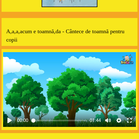
A
,a,a,acum e toamnă,da - Cântece de toamnă pentru
copii
00:00
01:44