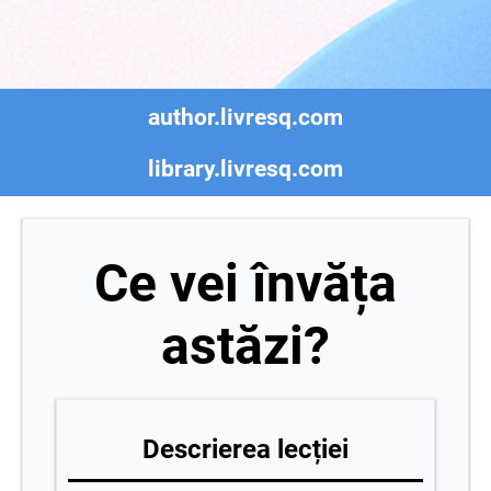
author.livresq.com
library.livresq.com
Ce vei învăța
astăzi?
Descrierea lecției