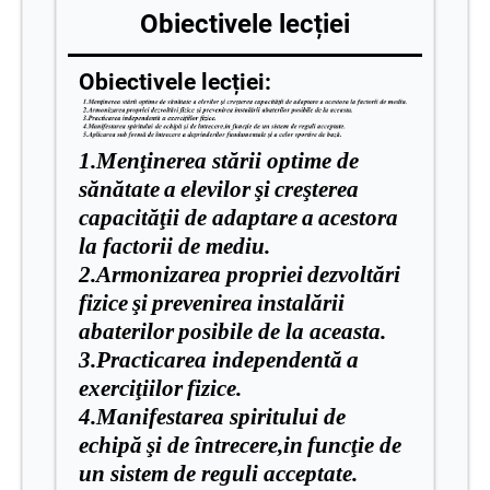
Obiectivele lecției
Obiectivele lecției:
1.Menţinerea
stării
optime de
sănătate
a
elevilor
şi
creşterea
capacităţii
de
adaptare
a
acestora
la
factorii
de
mediu
.
2.Armonizarea
propriei
dezvoltări
fizice
şi
prevenirea
instalării
abaterilor
posibile
de la
aceasta
.
3.Practicarea
independentă
a
exerciţiilor
fizice
.
4.Manifestarea
spiritului
de
echipă
şi
de
întrecere,in
funcţie
de
un
sistem
de reguli
acceptate
.