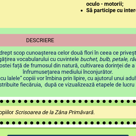
oculo - motorii;
Să participe cu inter
IERE
rept scop cunoașterea celor două flori în ceea ce priveșt
gățirea vocabularului cu cuvintele
buchet, bulb, petale, r
tei față de frumosul din natură, cultivarea dorinței de a îngr
înfrumusețarea mediului înconjurător.
cu lalele” copiii vor îmbina prin lipire, cu ajutorul unui ad
distribuite fiecăruia, după ce vizualizează etapele de lucru
piilor
Scrisoarea de la Zâna Primăvară.