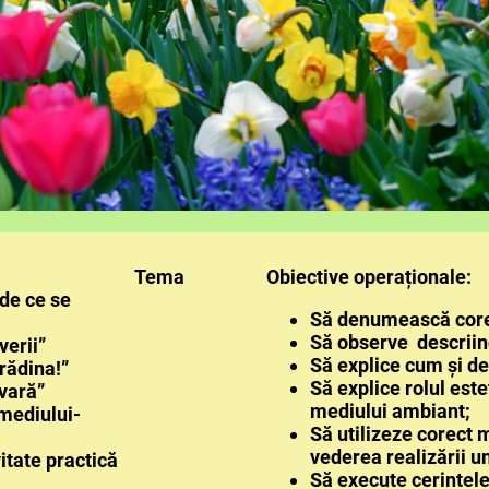
MARE
Tema
Obiective operaționale:
m și de ce se
Să denumească corec
lă?”
Să observe descriin
ia primăverii”
Să explice cum și de
 grădina!”
Să explice rolul este
e primăvară”
mediului ambiant;
terea mediului-
Să utilizeze corect m
are
vederea realizării un
itate practică
Să execute cerintel