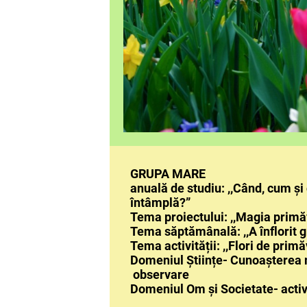
GRUPA 
anuală de studiu: ,,Când, cu
întâmp
Tema proiectului: ,,Mag
Tema săptămânală: ,,A înflorit
Tema activității: ,,Flori d
Domeniul Științe- Cunoaș
observ
Domeniul Om și Societate- activ