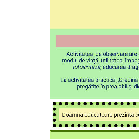
DESCR
Activitatea de observare are d
modul de viață, utilitatea, îmbo
fotosinteză
, educarea dragos
La activitatea practică ,,Grădina 
pregătite în prealabil și 
Doamna educatoare prezintă co