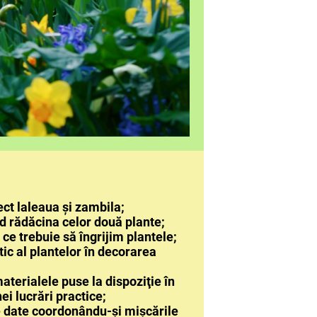
t laleaua și zambila;
d rădăcina celor două plante;
 ce trebuie să îngrijim plantele;
tic al plantelor în decorarea
aterialele puse la dispoziţie în
ei lucrări practice;
e date coordonându-și mișcările