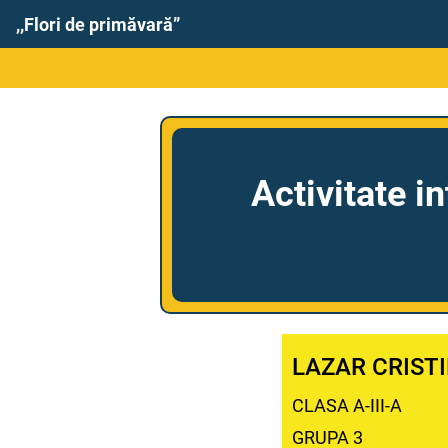
,,Flori de primăvară”
Activitate i
LAZAR CRIST
CLASA A-III-A
GRUPA 3