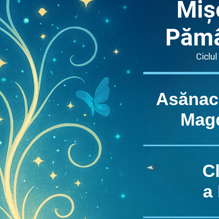
Miș
Pămâ
Ciclul
Asănac
Mag
C
a 