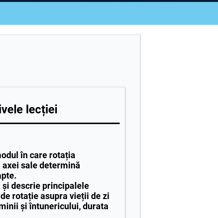
vele lecției
odul în care rotația
l axei sale determină
pte.
a și descrie principalele
de rotație asupra vieții de zi
minii și întunericului, durata