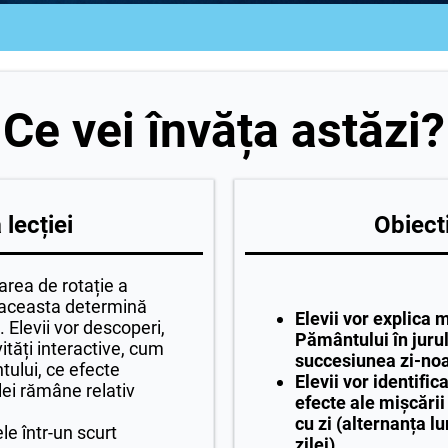
Ce vei învăța astăzi?
lecției
Obiecti
area de rotație a
 aceasta determină
Elevii
vor explica m
. Elevii vor descoperi,
Pământului în juru
ivități interactive, cum
succesiunea zi-noa
ului, ce efecte
Elevii vor identific
lei rămâne relativ
efecte ale mișcării 
cu zi (alternanța lu
ele într-un scurt
zilei).