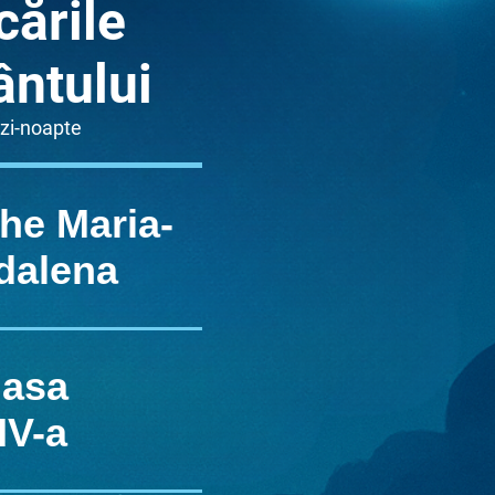
cările
ntului
 zi-noapte
he Maria-
dalena
lasa
IV-a