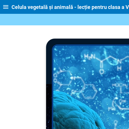
Celula vegetală și animală - lecție pentru clasa a V