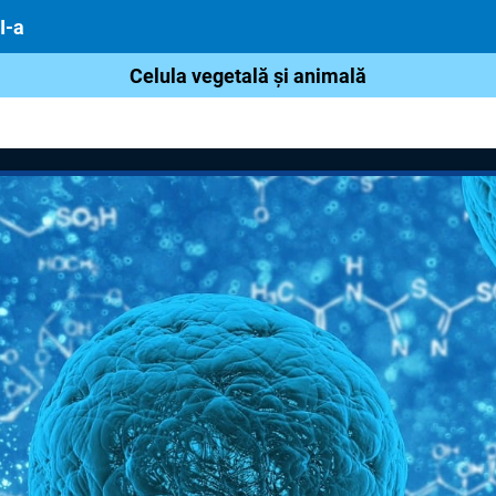
I-a
Celula vegetală și animală