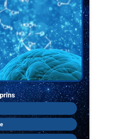
prins
le