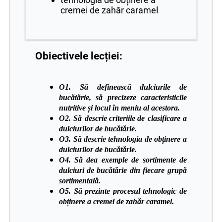
cremei de zahăr caramel
Obiectivele lecției:
O
1. Să definească dulciurile de
bucătărie
,
să precizeze caracteristicile
nutritive și locul în meniu al acestora.
O
2. S
ă
descrie
criteriile
de clasificare a
dulciurilor de bucătărie.
O
3. Să descrie
tehnologia de obținere a
dulciurilor de bucătărie.
O
4.
Să dea exemple de sortimente de
dulciuri
de bucătărie din fiecare grupă
sortimentală.
O
5. Să
prezinte procesul tehnologic de
obținere a cremei de zahăr caramel.