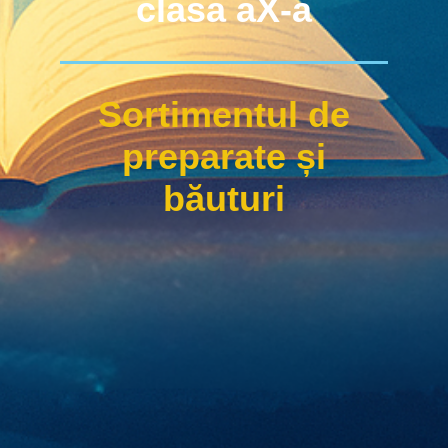
clasa aX-a
Sortimentul de
preparate și
băutur
i