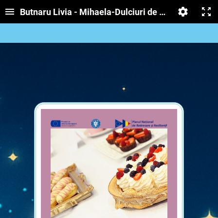
Butnaru Livia - Mihaela-Dulciuri de bucătărie - lecț