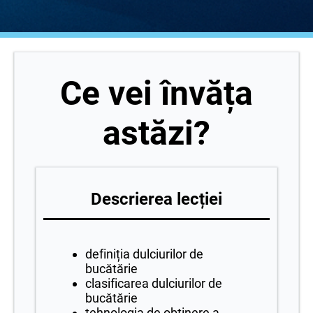
Ce vei învăța
astăzi?
Descrierea lecției
definiția dulciurilor de
bucătărie
clasificarea dulciurilor de
bucătărie
tehnologia de obținere a