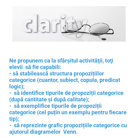
Ne propunem ca la sfârşitul activităţii, toţi
elevii să fie capabili:
- să stabilească structura propozițiilor
categorice (cuantor, subiect, copula, predicat
logic);
- să identifice tipurile de propoziții categorice
(după cantitate și după calitate);
- să exemplifice tipurile de propoziții
categorice (cel puțin un exemplu pentru fiecare
tip);
- să reprezinte grafic propozițiile categorice cu
ajutorul diagramelor Venn.