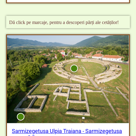
Sanctuarul mare circular (Zona sacră)
Dă click pe marcaje, pentru a descoperi părți ale cetăților!
Amfiteatrul
Templul Zeiței Nemesis
Sarmizegetusa Ulpia Traiana - Sarmizegetusa