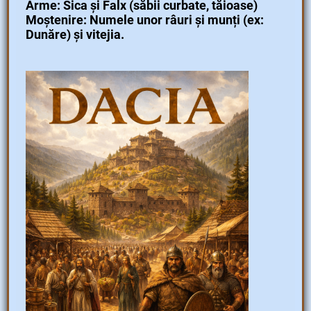
Arme: Sica și Falx (săbii curbate, tăioase)
Moștenire: Numele unor râuri și munți (ex:
Dunăre) și vitejia.