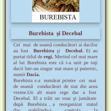
Burebista şi Decebal
Cei mai de seamă conducători ai dacilor
au fost
Burebista
şi
Decebal.
Ei au
purtat titlul de
regi.
Meritul cel mai mare
al lui Burebista este că i-a unit pe toţi
dacii într-un singur stat mare şi puternic,
nu
mit
Dacia.
Burebista s-a numărat printre cei mai
de seamă conducători de stat din acea
vreme.Un alt mare rege dac a fost
Decebal. El a trăit un veac şi
jumătate
după Burebista , a reorganizat statul
dac, stabilindu-i capitala la