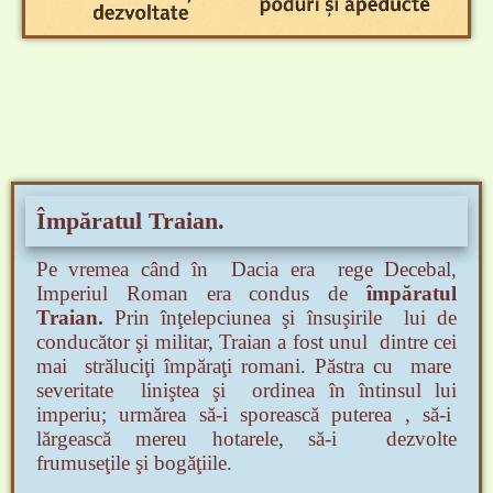
Împăratul Traian.
Pe vremea când în Dacia era rege Decebal,
Imperiul Roman era condus de
împăratul
Traian.
Prin înţelepciunea şi însuşirile lui de
conducător şi militar, Traian a fost unul dintre cei
mai străluciţi împăraţi
romani. Păstra cu mare
severitate liniştea şi ordinea în întinsul lui
imperiu;
urmărea să-i sporească puterea , să-i
lărgească mereu hotarele, să-i dezvol
te
frumuseţile şi bogăţiile.