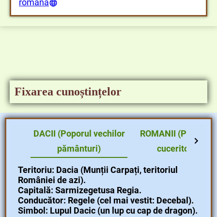
romană
Fixarea cunoștințelor
DACII (Poporul vechilor
ROMANII (Poporul
pământuri)
cuceritor)
Teritoriu: Dacia (Munții Carpați, teritoriul
României de azi).
Capitală: Sarmizegetusa Regia.
Conducător: Regele (cel mai vestit: Decebal).
Simbol: Lupul Dacic (un lup cu cap de dragon).