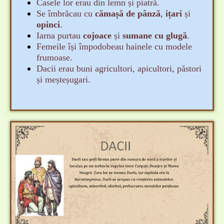
Casele lor erau din lemn și piatră.
Se îmbrăcau cu
cămașă de pânză
,
ițari
și
opinci
.
Iarna purtau
cojoace
și
sumane cu glugă
.
Femeile își împodobeau hainele cu modele
frumoase.
Dacii erau buni agricultori, apicultori, păstori
și meșteșugari.