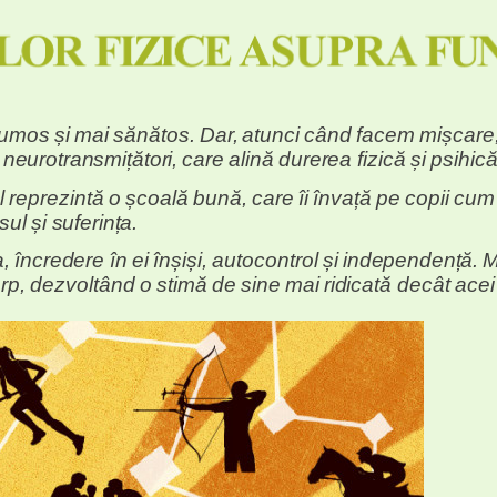
rumos
și
mai
sănătos.
Dar,
atunci
când
facem
mișcare
neurotransmițători,
care
alină
durerea
fizică
și
psihic
l
reprezintă
o
școală
bună,
care
îi
învață
pe
copii
cum
sul
și
suferința.
a,
încredere
în
ei
înșiși,
autocontrol
și
independență.
M
rp,
dezvoltând
o
stimă
de
sine
mai
ridicată
decât
acei