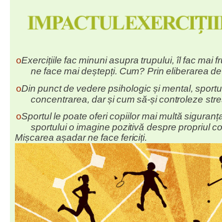
Exercițiile
fac
minuni
asupra
trupului,
îl
fac
mai
f
o
ne
face
mai
deștepți.
Cum?
Prin
eliberarea
de
Din
punct
de
vedere
psihologic
și
mental,
sportu
o
concentrarea,
dar
și
cum
să-și
controleze
stre
Sportul
le
poate
oferi
copiilor
mai
multă
siguranț
o
sportului
o
imagine
pozitivă
despre
propriul
co
Mișcarea
așadar
ne
face
fericiți.