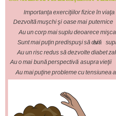
I
mportanţa
exerciţiilor
fizice
în
viaţa
D
ezvoltă
muşch
i
ş
i
oase
ma
i
puternice
A
u
un
corp
mai
suplu
deoarece
mişca
S
unt
mai
puţin
predispuşi
să
devină
sup
A
u
un
risc
redus
să
dezvolte
diabet
za
A
u
o
ma
i
bună
perspectivă
asupra
vieţii
A
u
mai
puţine
probleme
cu
tensiunea
a