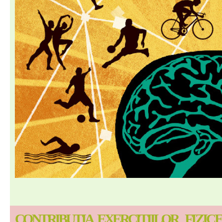
CONTRIBUTIA
EXERCI
Ț
IILOR
FIZICE