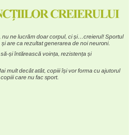
,
nu
ne
lucrăm
doar
corpul,
ci
și…creierul!
Sportul
ă
și
are
ca
rezultat
generarea
de
noi
neuroni.
să-și
întărească
voința,
rezistența
și
ai mult
decât
atât,
copiii
își
vor
forma
cu
ajutorul
copiii
care
nu
fac
sport.