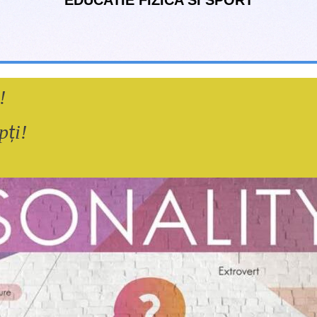
EDUCATIE FIZICA SI SPORT
!
ep
i!
ț