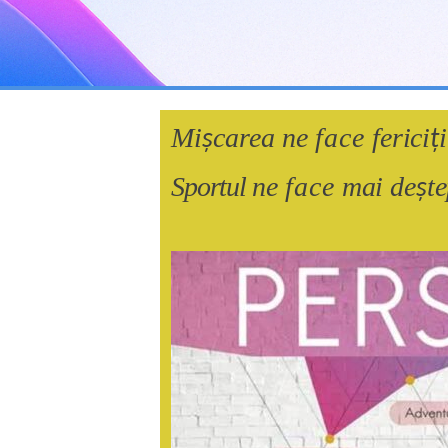
Mi
carea
ne
face
ferici
i
ș
ț
Sportul
ne
face
mai
de
t
ș