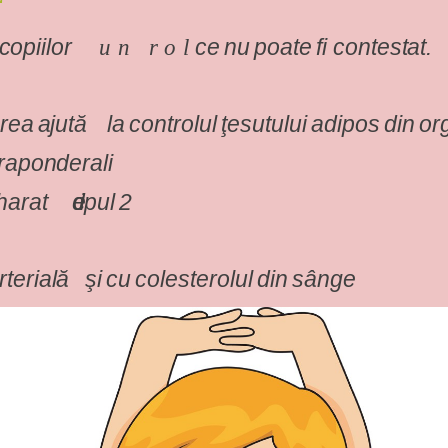
copiilor
ce
nu
poate
fi
contestat.
un rol
rea
ajută
la
controlul
ţesutului
adipos
din
or
raponderali
harat
de
ipul
2
rterială
şi
cu
colesterolul
din
sânge