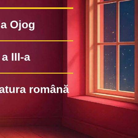
a Ojog
a III-a
ratura română