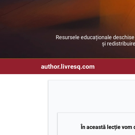
Resursele educaționale deschise s
și redistribuir
author.livresq.com
În această lecție vom 