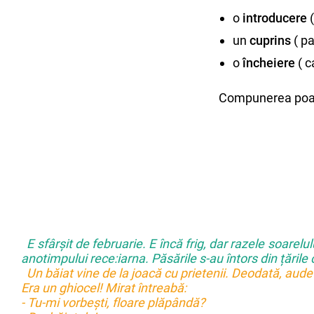
o
introducere
un
cuprins
( p
o
încheiere
( 
Compunerea poar
E sfârșit de februarie. E încă frig, dar razele soarel
anotimpului rece:iarna. Păsările s-au întors din țările
Un băiat vine de la joacă cu prietenii. Deodată, aud
Era un ghiocel! Mirat întreabă:
- Tu-mi vorbești, floare plăpândă?