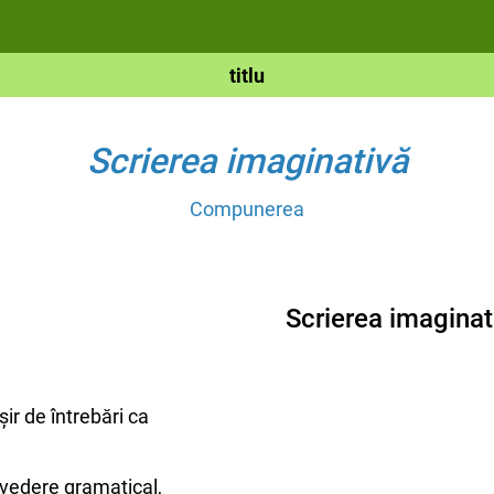
titlu
Scrierea imaginativă
Compunerea
Scrierea imaginati
 șir de întrebări ca
 vedere gramatical,