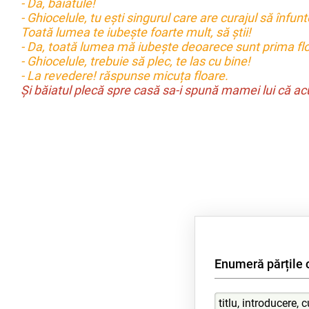
- Da, băiatule!
- Ghiocelule, tu ești singurul care are curajul să înfunt
Toată lumea te iubește foarte mult, să știi!
- Da, toată lumea mă iubește deoarece sunt prima flo
- Ghiocelule, trebuie să plec, te las cu bine!
- La revedere! răspunse micuța floare.
Și băiatul plecă spre casă sa-i spună mamei lui că ac
Enumeră părțile