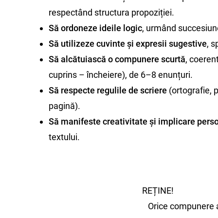
respectând structura propoziției.
Să ordoneze ideile logic
, urmând succesiune
Să utilizeze cuvinte și expresii sugestive
, s
Să alcătuiască o compunere scurtă
, coeren
cuprins – încheiere), de 6–8 enunțuri.
Să respecte regulile de scriere
(ortografie, 
pagină).
Să manifeste creativitate și implicare pers
textului.
REȚINE!
Orice compunere a