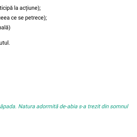
icipă la acțiune);
 ceea ce se petrece);
nală)
utul.
că zăpada. Natura adormită de-abia s-a trezit din somnul