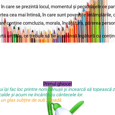
( în care se prezintă locul, momentul și personajele ce part
artea cea mai întinsă, în care sunt povestite întâmplările,
care conține comcluzia, morala, învățătura, părerea perso
tă un
titlu,
ce trebuie să fie în strânsă legătură cu conțin
Primul ghiocel
ului își fac loc printre norii cenușii și încearcă să topeas
 calde și acum ne încântă cu cântecele lor.
e un glas subțire de sub zăpadă.