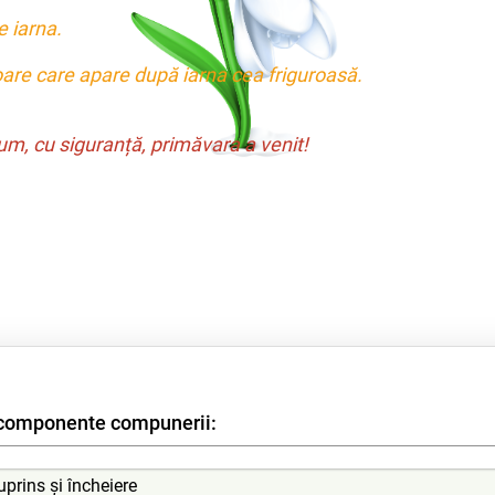
e iarna.
are care apare după iarna cea friguroasă.
um, cu siguranță, primăvara a venit!
 componente compunerii: