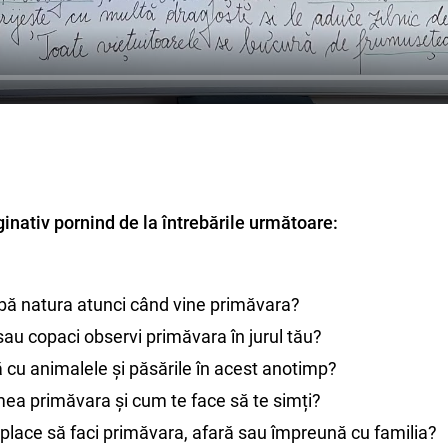
ginativ pornind de la întrebările următoare:
ă natura atunci când vine primăvara?
i sau copaci observi primăvara în jurul tău?
 cu animalele și păsările în acest anotimp?
a primăvara și cum te face să te simți?
ți place să faci primăvara, afară sau împreună cu familia?