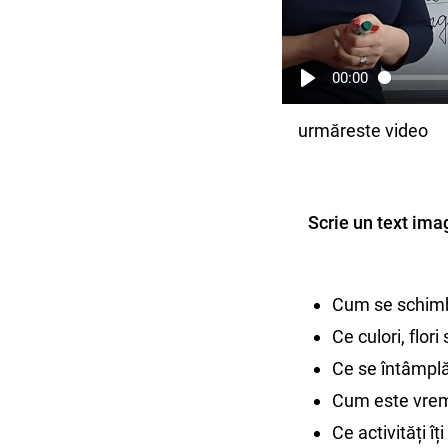
00:00
urmăreste video
Scrie un text ima
Cum se schimb
Ce culori, flor
Ce se întâmplă
Cum este vreme
Ce activități î