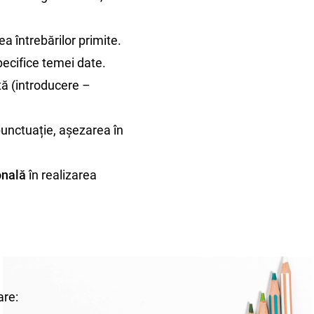
a întrebărilor primite.
pecifice temei date.
tă (introducere –
punctuație, așezarea în
onală
în realizarea
re: