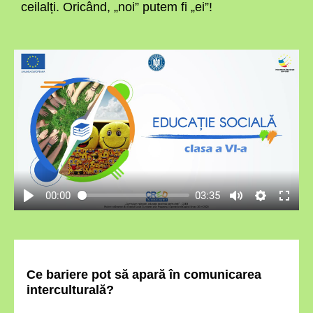
ceilalți. Oricând, „noi” putem fi „ei”!
00:00
03:35
Ce bariere pot să apară în comunicarea
interculturală?