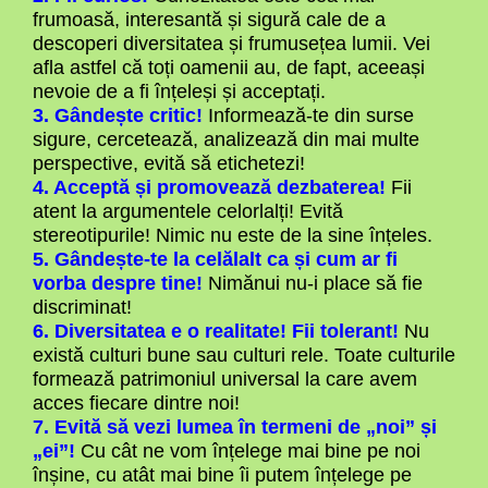
frumoasă, interesantă și sigură cale de a
descoperi diversitatea și frumusețea lumii. Vei
afla astfel că toți oamenii au, de fapt, aceeași
nevoie de a fi înțeleși și acceptați.
3. Gândește critic!
Informează-te din surse
sigure, cercetează, analizează din mai multe
perspective, evită să etichetezi!
4. Acceptă și promovează dezbaterea!
Fii
atent la argumentele celorlalți! Evită
stereotipurile! Nimic nu este de la sine înțeles.
5. Gândește-te la celălalt ca și cum ar fi
vorba despre tine!
Nimănui nu-i place să fie
discriminat!
6. Diversitatea e o realitate! Fii tolerant!
Nu
există culturi bune sau culturi rele. Toate culturile
formează patrimoniul universal la care avem
acces fiecare dintre noi!
7. Evită să vezi lumea în termeni de „noi” și
„ei”!
Cu cât ne vom înțelege mai bine pe noi
înșine, cu atât mai bine îi putem înțelege pe