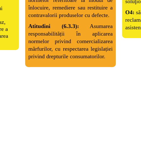
normelor referitoare la modul de
soluţio
înlocuire, remediere sau restituire a
ui
O4:
să
contravalorii produselor cu defecte.
reclam
az,
Atitudini (6.3.3):
Asumarea
asiste
re a
responsabilității în aplicarea
area
normelor privind comercializarea
mărfurilor, cu respectarea legislației
privind drepturile consumatorilor.