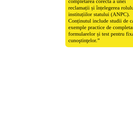
completarea corectă a unei
reclamații și înțelegerea rolul
instituțiilor statului (ANPC).
Conținutul include studii de c
exemple practice de completa
formularelor și test pentru fix
cunoştinţelor.”