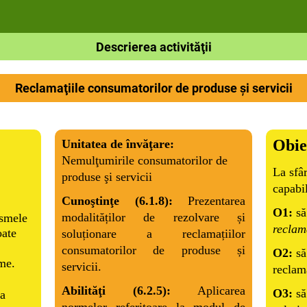
Descrierea activităţii
Reclamaţiile consumatorilor de produse şi servicii
Obie
Unitatea de învăţare:
Nemulţumirile consumatorilor de
La sfâr
produse şi servicii
capabil
Cunoştinţe (6.1.8):
Prezentarea
O1:
să
modalităților de rezolvare și
ismele
reclam
oate
soluționare a reclamațiilor
consumatorilor de produse și
O2:
să
me.
servicii.
reclama
Abilităţi (6.2.5):
Aplicarea
O3:
să
la