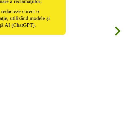
nare a reclamaţiilor;
 redacteze corect o
aţie, utilizând modele și
nță AI (ChatGPT).