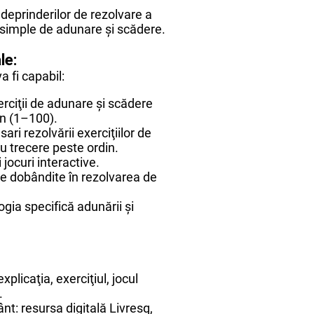
deprinderilor de rezolvare a
r simple de adunare şi scădere.
le:
va fi capabil:
rciţii de adunare şi scădere
in (1–100).
ari rezolvării exerciţiilor de
u trecere peste ordin.
 jocuri interactive.
le dobândite în rezolvarea de
ogia specifică adunării și
plicaţia, exerciţiul, jocul
.
t: resursa digitală Livresq,