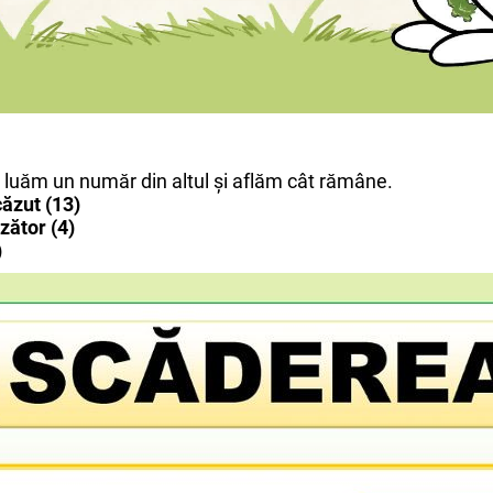
 luăm un număr din altul şi aflăm cât rămâne.
ăzut (13)
zător (4)
)