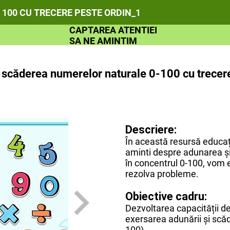
 100 CU TRECERE PESTE ORDIN_1
CAPTAREA ATENTIEI
SA NE AMINTIM
FISA DE LUCRU
JOCURI INTERACTIVE
 scăderea numerelor naturale 0-100 cu trecere
DIPLOMA
BIBLIOGRAFIE
Descriere:
În această resursă educa
aminti despre adunarea ș
în concentrul 0-100, vom e
rezolva probleme.
Obiective cadru:
Dezvoltarea capacității d
exersarea adunării şi scăd
100).