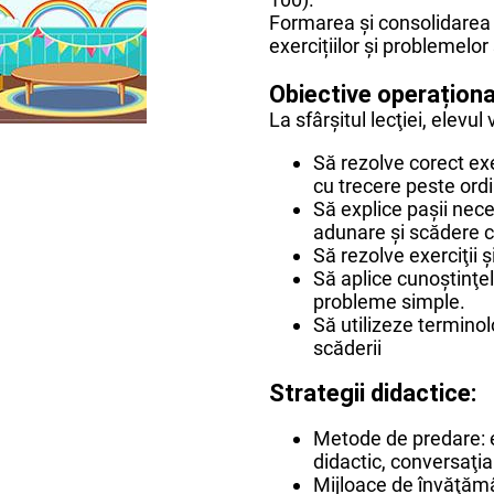
Formarea şi consolidarea 
exercițiilor şi problemelo
Obiective operaționa
La sfârşitul lecţiei, elevul 
Să rezolve corect exe
cu trecere peste ord
Să explice paşii neces
adunare şi scădere c
Să rezolve exerciţii şi
Să aplice cunoştinţe
probleme simple.
Să utilizeze terminol
scăderii
Strategii didactice:
Metode de predare: ex
didactic, conversaţia
Mijloace de învăţămân