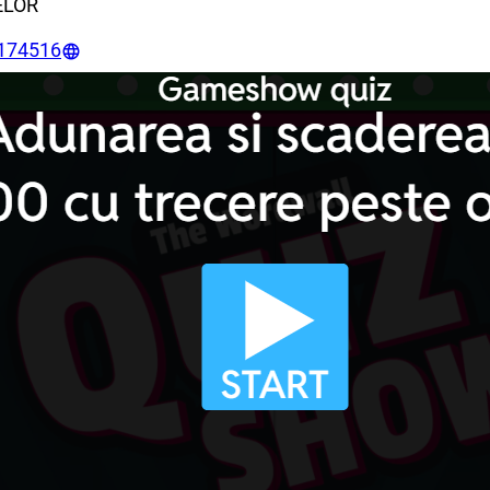
ELOR
1174516