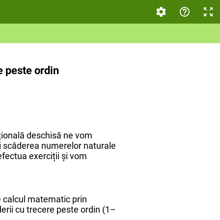
 peste ordin
țională deschisă ne vom
i scăderea numerelor naturale
fectua exerciții și vom
e calcul matematic prin
erii cu trecere peste ordin (1–