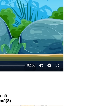
02:53
eună.
mă(8)
.