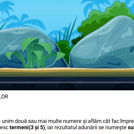
LOR
e unim două sau mai multe numere şi aflăm cât fac împr
mesc
termeni(3 și 5)
, iar rezultatul adunării se numeşte
su