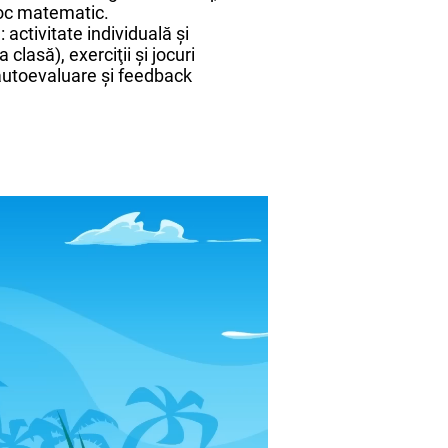
joc matematic.
activitate individuală şi
a clasă), exerciţii şi jocuri
 autoevaluare şi feedback