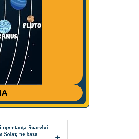
IA
 importanța Soarelui
m Solar, pe baza
+