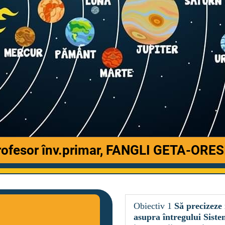
rofesor înv.primar, FANGLI GETA-ORES
Obiectiv 1
Să precizeze
asupra întregului Siste