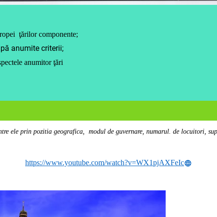
uropei ţărilor componente;
pă anumite criterii;
pectele anumitor ţări
ntre ele prin pozitia geografica, modul de guvernare, numarul. de locuitori, sup
https://www.youtube.com/watch?v=WX1pjAXFeIc