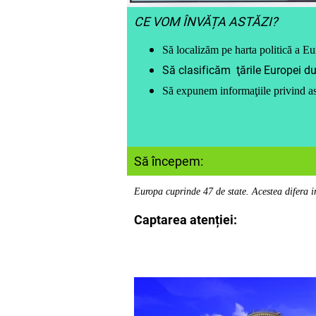
CE VOM ÎNVĂȚA ASTĂZI?
Să localizăm pe harta politică a E
Să clasificăm ţările Europei du
Să expunem informaţiile privind as
Să începem:
Europa cuprinde 47 de state. Acestea difera i
Captarea atenției: