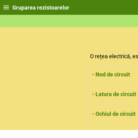
Gruparea rezistoarelor
O rețea electrică, e
- Nod de circuit
Nodul de circuit rep
- Latura de circuit
Latura de circuit es
- Ochiul de circuit
Ochiul de circuit r
formeze un contur 