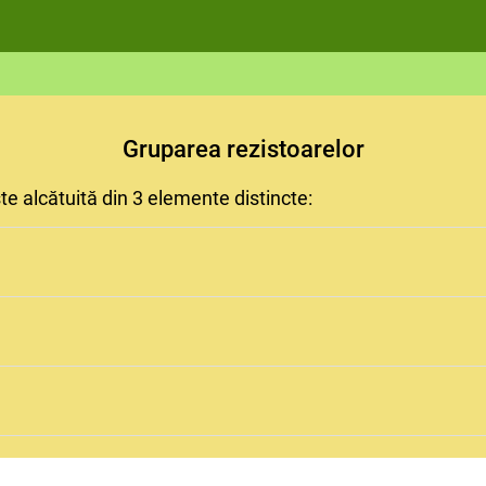
Gruparea rezistoarelor
ste alcătuită din 3 elemente distincte:
rezintă intersecția și contactul fizic a cel puțin 3 conduct
te porțiunea de circuit cuprinsă între două laturi.
eprezintă ansamblu de cel puțin două laturi, conectate astf
închis.