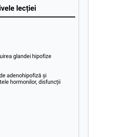
vele lecției
uirea glandei hipofize
de adenohipofiză și
ele hormonilor, disfuncții