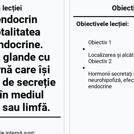
lecției
Obiecti
endocrin
Obiectivele lecției:
talitatea
ndocrine.
Obiectiv 1
 glande cu
Localizarea și alcăt
Obiectiv 2
rnă care își
Hormonii secretați 
 de secreție
neurohipofiză, efect
endocrine
 în mediul
 sau limfă.
ie internă sunt: