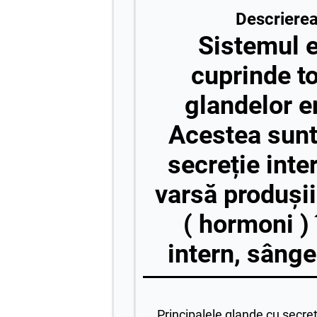
Descrierea 
Sistemul 
cuprinde to
glandelor e
Acestea sunt
secreție inte
varsă produșii
( hormoni )
intern, sânge
Principalele glande cu secreț