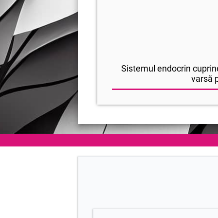
Sistemul endocrin cuprind
varsă p