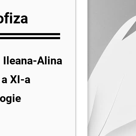
ofiza
Ileana-Alina
 a XI-a
logie