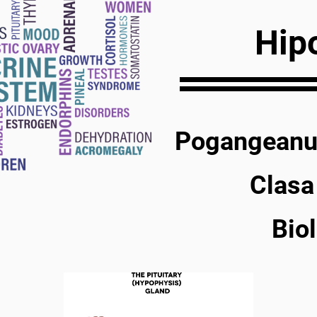
Hip
Pogangeanu 
Clasa
Bio