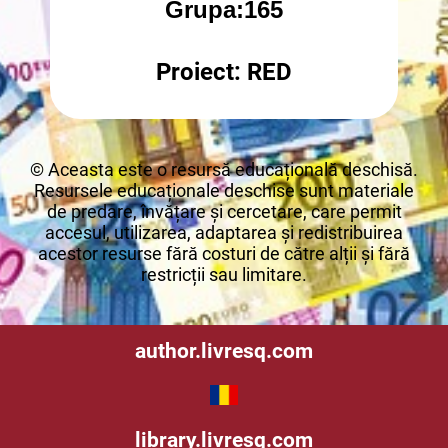
Grupa:165
Proiect: RED
© Aceasta este o resursă educațională deschisă.
Resursele educaționale deschise sunt materiale
de predare, învățare și cercetare, care permit
accesul, utilizarea, adaptarea și redistribuirea
acestor resurse fără costuri de către alții și fără
restricții sau limitare.
author.livresq.com
library.livresq.com