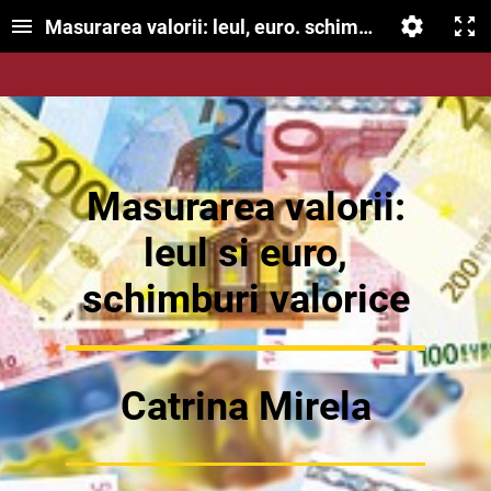
Masurarea valorii: leul, euro. schimburi valorice
Masurarea valorii:
leul si euro,
schimburi valorice
Catrina Mirela