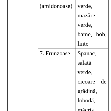
(amidonoase)
verde,
mazăre
verde,
bame, bob,
linte
7. Frunzoase
Spanac,
salată
verde,
cicoare de
grădină,
lobodă,
măcriş,