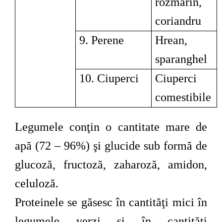
rozmarin,
coriandru
9. Perene
Hrean,
sparanghel
10. Ciuperci
Ciuperci
comestibile
Legumele conţin o cantitate mare de
apă (72 – 96%) şi glucide sub formă de
glucoză, fructoză, zaharoză, amidon,
celuloză.
Proteinele se găsesc în cantităţi mici în
legumele verzi şi în cantităţi