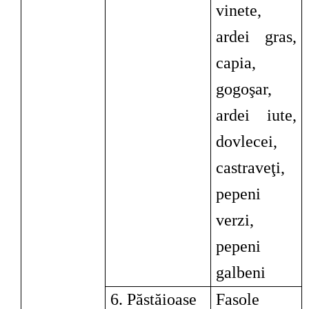
vinete,
ardei gras,
capia,
gogoşar,
ardei iute,
dovlecei,
castraveţi,
pepeni
verzi,
pepeni
galbeni
6. Păstăioase
Fasole