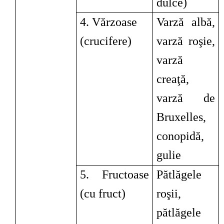
dulce)
4. Vărzoase
Varză albă,
(crucifere)
varză roşie,
varză
creaţă,
varză de
Bruxelles,
conopidă,
gulie
5. Fructoase
Pătlăgele
(cu fruct)
roşii,
pătlăgele