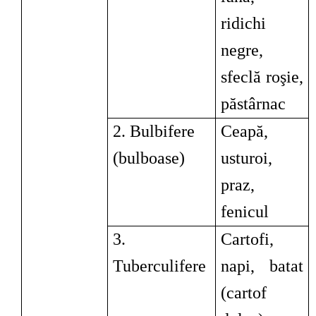
ridichi
negre,
sfeclă roşie,
păstârnac
2. Bulbifere
Ceapă,
(bulboase)
usturoi,
praz,
fenicul
3.
Cartofi,
Tuberculifere
napi, batat
(cartof