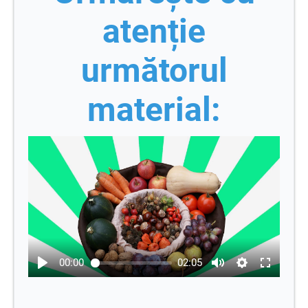
atenție
următorul
material:
00:00
02:05