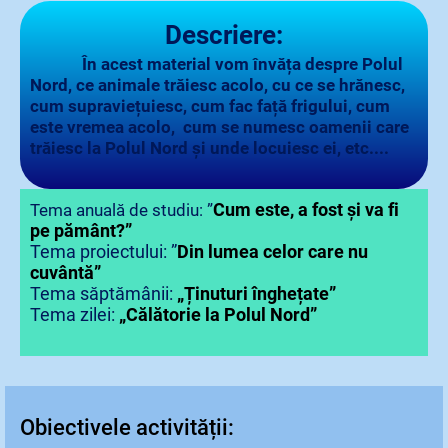
Descriere:
În acest material vom învăța despre Polul
Nord, ce animale trăiesc acolo, cu ce se hrănesc,
cum supraviețuiesc, cum fac față frigului, cum
este vremea acolo, cum se numesc oamenii care
trăiesc la Polul Nord și unde locuiesc ei, etc....
Cum este, a fost și va fi
Tema anuală de studiu: ”
pe pământ?”
Tema proiectului: ”
Din lumea celor care nu
cuvântă”
Tema săptămânii:
„Ținuturi înghețate”
Tema zilei:
„Călătorie la Polul Nord”
Obiectivele activității: