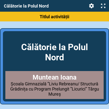
Călătorie la Polul Nord
Titlul activității
Călătorie la Polul
Nord
Muntean Ioana
Școala Gimnazială ”Liviu Rebreanu/ Structură
Grădinița cu Program Prelungit ”Licurici” Târgu
Mureș