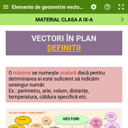
Elemente de geometrie vectorială
MATERIAL CLASA A IX-A
VECTORI ÎN PLAN
DEFINIȚII
O
mărime
se numește
scalară
dacă pentru
detrminarea ei este suficient să indicăm
unsingur număr.
Ex.: perimetru, arie, volum, distanțe,
temperatura, căldura specifică etc.