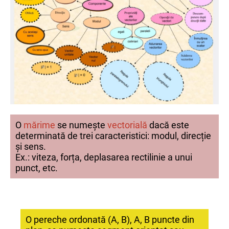
O
mărime
se numește
vectorială
dacă este
determinată de trei caracteristici: modul, direcție
și sens.
Ex.: viteza, forța, deplasarea rectilinie a unui
punct, etc.
O pereche ordonată (A, B), A, B puncte din