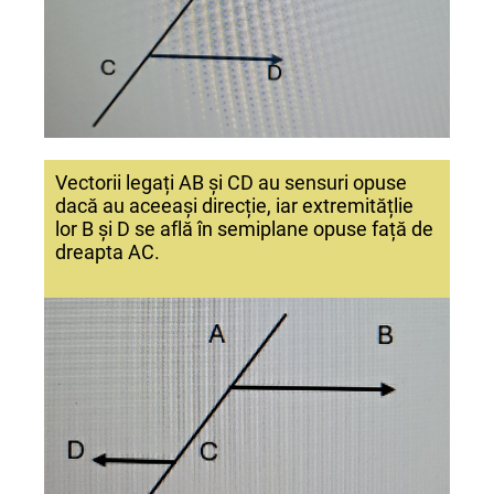
Vectorii legați AB și CD au sensuri opuse
dacă au aceeași direcție, iar extremitățlie
lor B și D se află în semiplane opuse față de
dreapta AC.