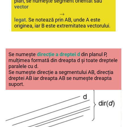
plan, se numește segment orientat sau
vector
→
→
→
legat
. Se notează prin AB, unde A este
originea, iar B este extremitatea vectorului.
Se numește
direcție a dreptei d
din planul P,
mulțimea formată din dreapta d și toate dreptele
paralele cu d.
Se numește direcție a segmentului AB, direcția
dreptei AB iar dreapta AB se numește dreapta
suport.