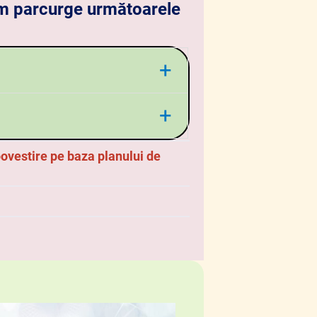
om parcurge următoarele
+
ivului, ex. aplicativ
+
povestire pe baza planului de