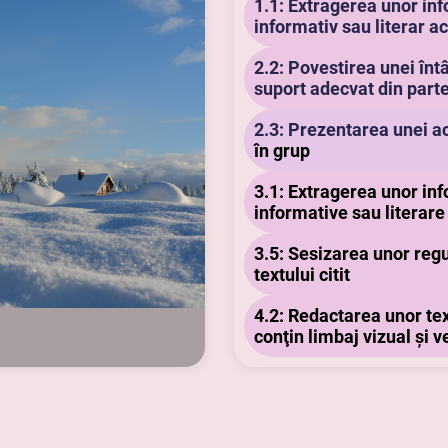
1.1: Extragerea unor inf
inform
ativ sau literar a
2.2: Povestirea unei în
suport adecvat din part
2.3: Prezentarea unei ac
în grup
3.1: Extragerea unor inf
informative sau literare
3.5: Sesizarea unor regu
textului citit
4.2: Redactarea unor te
conţin limbaj vizual şi v