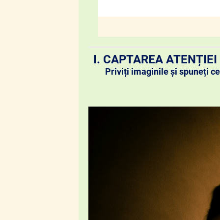
I. CAPTAREA ATENȚIE
Priviți imaginile și spuneți 