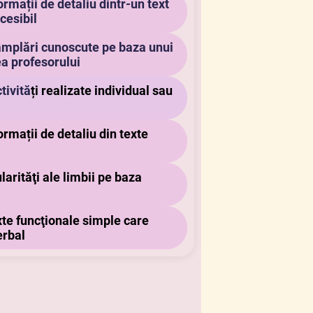
ormații de detaliu dintr-un text
ccesibil
tâmplări cunoscute pe baza unui
ea profesorului
tivită
ți realizate individual sau
ormații de detaliu din texte
larităţi ale limbii pe baza
xte funcţionale simple care
erbal