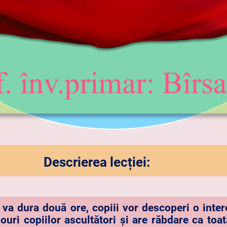
Descrierea lecției:
e va dura două ore, copiii vor descoperi o inte
uri copiilor ascultători și are răbdare ca toa