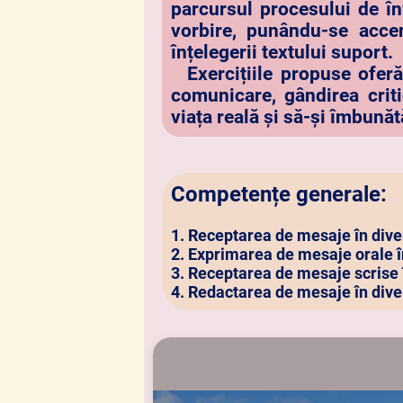
parcursul procesului de în
vorbire, punându-se accen
înțelegerii textului suport.
Exercițiile propuse oferă e
comunicare, gândirea criti
viața reală și să-și îmbunăt
Competențe generale:
1. Receptarea de mesaje în div
2. Exprimarea de mesaje orale î
3. Receptarea de mesaje scrise
4. Redactarea de mesaje în dive