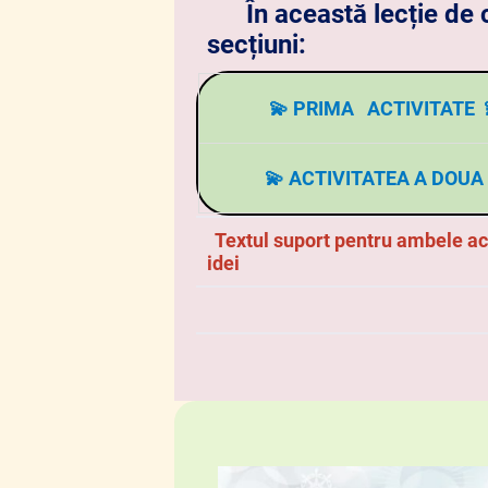
În această lecție de c
secțiuni:
💫 PRIMA ACTIVITATE 
1. SUBSTANTIVUL: defini
💫
ACTIVITATEA A DOUA 
2. SUBSTANTIVUL: genul
Textul suport pentru ambele acti
idei