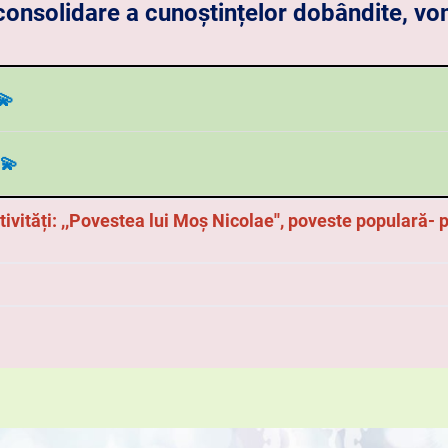
onsolidare a cunoștințelor dobândite, v
💫
ţie, felul substantivului, numărul substant
💫
 substantivului, ex. aplicative
vități: ,,Povestea lui Moş Nicolae'', poveste populară
- 