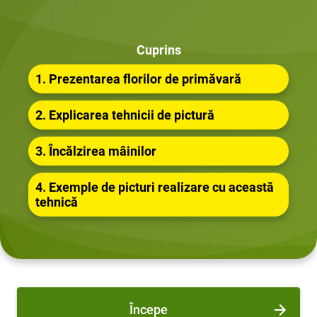
Cuprins
1. Prezentarea florilor de primăvară
2. Explicarea tehnicii de pictură
3. Încălzirea mâinilor
4. Exemple de picturi realizare cu această
tehnică
Începe