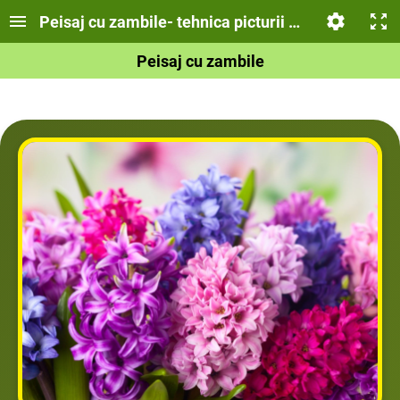
Peisaj cu zambile- tehnica picturii cu betișorul de
Peisaj cu zambile