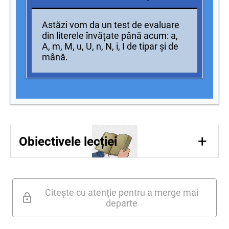
Astăzi vom da un test de evaluare
din literele învățate până acum: a,
A, m, M, u, U, n, N, i, I de tipar și de
mână.
+
Obiectivele lecției
O1:să identifice sunetul inițial al
cuvântului care denumește imaginea;
O2: să plaseze cuvântul lângă imaginea
Citește cu atenție pentru a merge mai
potrivită;
departe
O3: să despartă corect în silabe cuvintele;
O4: să bifeze propozițiile corespunzătoare