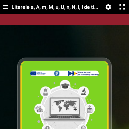
Literele a, A, m, M, u, U, n, N, i, I de tipar și de mână