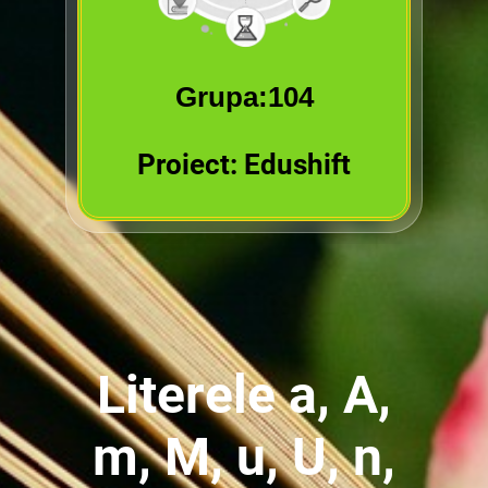
Grupa:104
Proiect: Edushift
Literele a, A,
m, M, u, U, n,