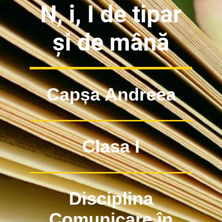
N, i, I de tipar
și de mână
Capșa Andreea
Clasa I
Disciplina
Comunicare în