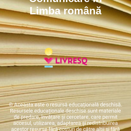
Limba română
© Aceasta este o resursă educațională deschisă.
Resursele educaționale deschise sunt materiale
de predare, învățare și cercetare, care permit
accesul, utilizarea, adaptarea și redistribuirea
acestor resurse fără costuri de către alții și fără