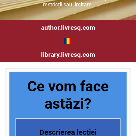
restricții sau limitare.
author.livresq.com
library.livresq.com
Ce vom face
astăzi?
Descrierea lecției