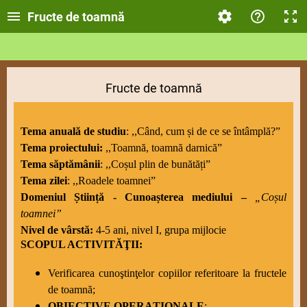
Fructe de toamnă
Fructe de toamnă
Tema anuală de studiu
: ,,Când, cum și de ce se întâmplă?”
Tema proiectului:
,,Toamnă, toamnă darnică”
Tema săptămânii
: ,,Coșul plin de bunătăți”
Tema zilei
: ,,Roadele toamnei”
Domeniul Știință - Cunoașterea mediului –
„Coșul
toamnei”
Nivel de vârstă:
4-5 ani, nivel I, grupa mijlocie
SCOPUL ACTIVITĂŢII:
Verificarea cunoştinţelor copiilor referitoare la fructele
de toamnă;
OBIECTIVE OPERAȚIONALE
: