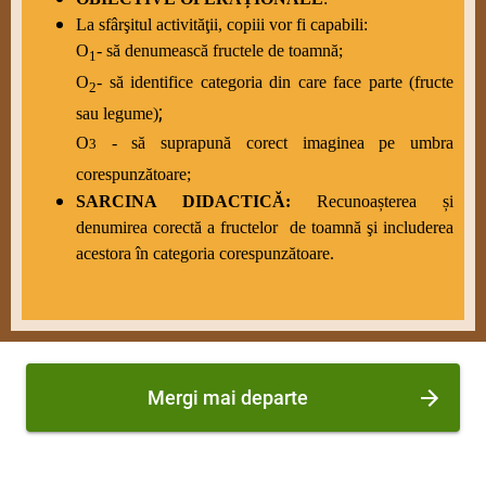
La sfârşitul activităţii, copiii vor fi capabili:
O
- să denumească fructele de toamnă;
1
O
- să identifice categoria din care face parte (fructe
2
;
sau legume)
O
- să suprapună corect imaginea pe umbra
3
corespunzătoare;
SARCINA DIDACTICĂ:
Recunoașterea și
denumirea corectă a fructelor de toamnă şi includerea
acestora în categoria corespunzătoare.
Mergi mai departe