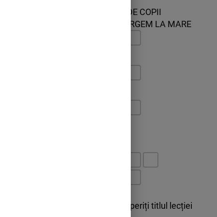
9. ANOTIMPUL AȘTEPTAT DE COPII
10. ÎN ACEST ANOTIMP MERGEM LA MARE
1
2
3
4
5
6
7
8
9
10
Rezolvând acest rebus descoperiți titlul lecției