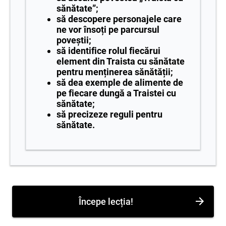
sănătate”;
să descopere personajele care
ne vor însoți pe parcursul
poveștii;
să identifice rolul fiecărui
element din Traista cu sănătate
pentru menținerea
sănătății;
să dea exemple de alimente de
pe fiecare dungă a Traistei cu
sănătate;
să precizeze reguli pentru
sănătate.
Începe lecția!