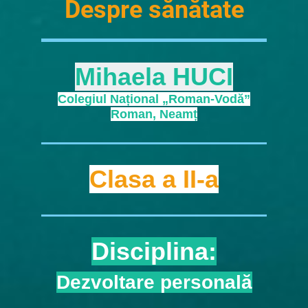
Despre sănătate
Mihaela HUCI
Colegiul Național „Roman-Vodă”
Roman, Neamț
Clasa
a II-a
Disciplina:
Dezvoltare personală