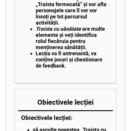
„Traista fermecată” și vor afla
personajele care îî vor vor
însoți pe tot parcursul
activității.
Traista cu sănătate
are multe
elemente și veți identifica
rolul fiecăruia pentru
menținerea sănătății.
Lecția va fi antrenantă, va
conține jocuri și chestionare
de feedback.
Obiectivele lecției
Obiectivele lecției:
să asculte povestea „Traista cu