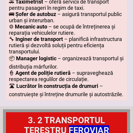
🚕
Taximetrist
– oferă servicii de transport
pentru pasageri în regim de taxi.
🚌
Șofer de autobuz
– asigură transportul public
urban și interurban.
⚙️
Mecanic auto
– se ocupă de întreținerea și
reparația vehiculelor rutiere.
🔧
Inginer de transport
– planifică infrastructura
rutieră și dezvoltă soluții pentru eficiența
transportului.
📦
Manager logistic
– organizează transportul și
distribuția mărfurilor.
👮
Agent de poliție rutieră
– supraveghează
respectarea regulilor de circulație.
🛣️
Lucrător în construcția de drumuri
–
construiește și întreține drumurile și autostrăzile.
3. 2 TRANSPORTUL
TERESTRU
FEROVIAR