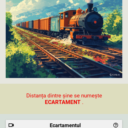
Distanța dintre șine se numește
ECARTAMENT
.
Ecartamentul