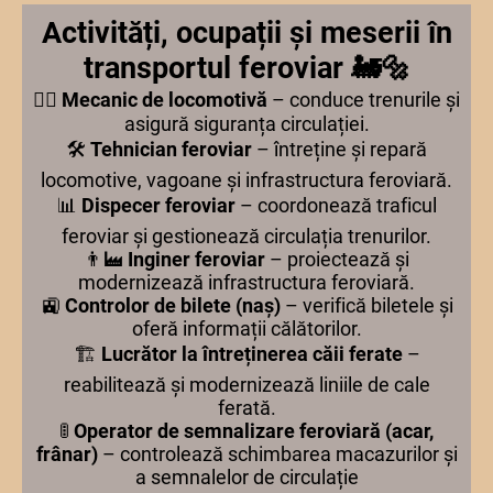
Activități, ocupații și meserii în
transportul feroviar 🚂🔩
👨‍✈️
Mecanic de locomotivă
– conduce trenurile și
asigură siguranța circulației.
🛠️
Tehnician feroviar
– întreține și repară
locomotive, vagoane și infrastructura feroviară.
📊
Dispecer feroviar
– coordonează traficul
feroviar și gestionează circulația trenurilor.
👨‍🏭
Inginer feroviar
– proiectează și
modernizează infrastructura feroviară.
🚉
Controlor de bilete (naș)
– verifică biletele și
oferă informații călătorilor.
🏗️
Lucrător la întreținerea căii ferate
–
reabilitează și modernizează liniile de cale
ferată.
🚦
Operator de semnalizare feroviară (acar,
frânar)
– controlează schimbarea macazurilor și
a semnalelor de circulație