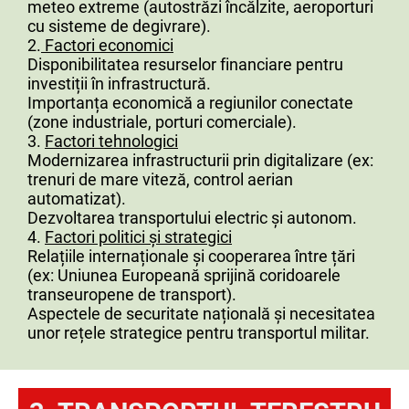
meteo extreme (autostrăzi încălzite, aeroporturi
Transport frigorific.
cu sisteme de degivrare).
2.
Factori economici
Disponibilitatea resurselor financiare pentru
investiții în infrastructură.
Importanța economică a regiunilor conectate
(zone industriale, porturi comerciale).
3.
Factori tehnologici
Modernizarea infrastructurii prin digitalizare (ex:
trenuri de mare viteză, control aerian
automatizat).
Dezvoltarea transportului electric și autonom.
4.
Factori politici și strategici
Relațiile internaționale și cooperarea între țări
(ex: Uniunea Europeană sprijină coridoarele
transeuropene de transport).
Aspectele de securitate națională și necesitatea
unor rețele strategice pentru transportul militar.