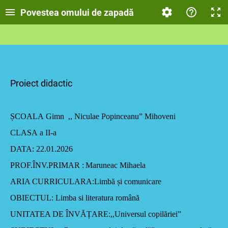
Povestea omului de zapadă
Proiect didactic
ȘCOALA
Gimn ,, Niculae Popinceanu” Mihoveni
CLASA
a II-a
DATA
: 22.01.2026
PROF.ÎNV.PRIMAR
:
Maruneac Mihaela
ARIA CURRICULARA
:Limbă și comunicare
OBIECTUL:
Limba si literatura română
UNITATEA DE ÎNVĂȚARE
:,,Universul copil
ăriei
”