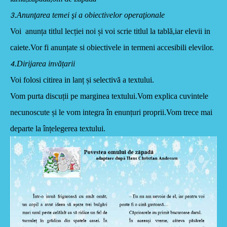
.
Anunţarea temei şi a obiectivelor operaţionale
3
Voi anunța titlul lecției noi și voi scrie titlul la tablă,iar elevii in
caiete.Vor fi anunțate si obiectivele in termeni accesibili elevilor.
.
Dirijarea invățarii
4
Voi folosi citirea in lanț și selectivă a textului.
Vom purta discuții pe marginea textului.Vom explica cuvintele
necunoscute și le vom integra în enunțuri proprii.Vom trece mai
departe
la înțelegerea textului.