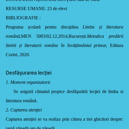
RESURSE UMANE
: 23 de elevi
BIBLIOGRAFIE :
Programa școlară pentru disciplina
Limba și literatura
română
,MEN 5003/02.12.2014,București.
Metodica predării
limbii și literaturii române în învățământul primar,
Editura
Corint, 2020.
Desfășurarea lecției
1. Moment organizatoric
Se asigură climatul propice desfăşurării lecţiei de limba si
literatura română.
2. Captarea atenţiei
Captarea atenției se va realiza prin citirea a trei ghicitori despre:
iarnă,zăpadă,om de zăpadă