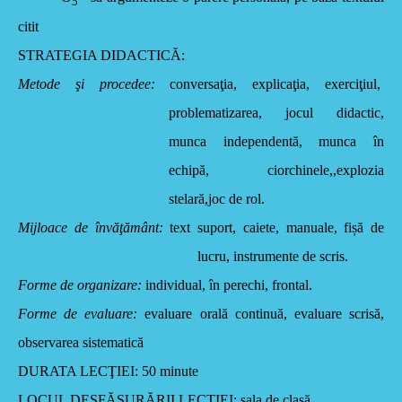
5
citit
STRATEGIA DIDACTICĂ:
Metode şi procedee:
conversaţia, explicaţia, exerciţiul,
problematizarea, jocul didactic,
munca independentă, munca în
echipă, ciorchinele,,explozia
stelară,joc de rol.
Mijloace de învăţământ:
text suport, caiete, manuale, fișă de
lucru, instrumente de scris.
Forme de organizare:
individual, în perechi, frontal.
Forme de evaluare:
evaluare orală continuă, evaluare scrisă,
observarea sistematică
DURATA LECŢIEI:
50 minute
LOCUL DESFĂŞURĂRII LECŢIEI:
sala de clasă