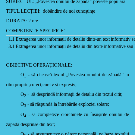
SUBIECTUL:
,,Povestea omului de zăpadă
”-poveste populară
TIPUL LECŢIEI:
dobândire de noi cunoștințe
DURATA: 2 ore
:
COMPETENȚE SPECIFICE
1.1 Extragerea unor informații de detaliu dintr-un text informativ sau
3.1 Extragerea unor informații de detaliu din texte informative sau l
OBIECTIVE OPERAŢIONALE:
O
- să citească textul „Povestea omului de zăpadă” in
1
ritm propriu,corect,cursiv și expresiv;
O
- să desprindă informații de detaliu din textul citit;
2
O
- să răspundă la întrebările exploziei solare;
3
O
- să completeze ciorchinele cu însușirile omului de
4
zăpadă desprinse din text;
O
- să argumenteze o părere personală, pe baza textului