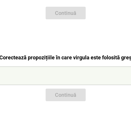
Continuă
Corectează propozițiile în care virgula este folosită greș
Continuă