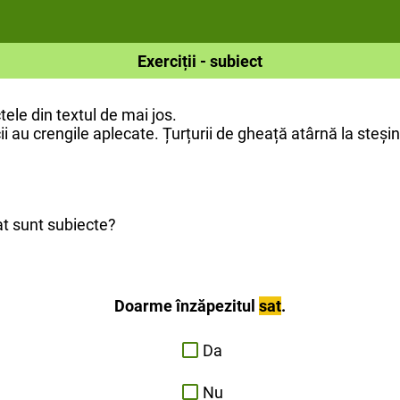
Exerciții - subiect
tele din textul de mai jos.
u crengile aplecate. Țurțurii de gheață atârnă la steșini
at sunt subiecte?
Doarme înzăpezitul
sat
.
Da
Nu