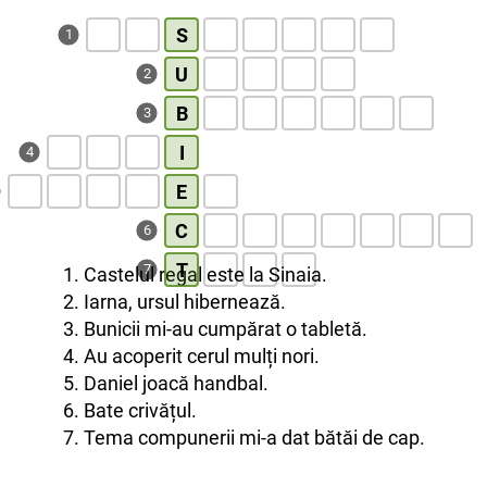
S
1
U
2
B
3
I
4
E
C
6
T
7
1. Castelul regal este la Sinaia.
2. Iarna, ursul hibernează.
3. Bunicii mi-au cumpărat o tabletă.
4. Au acoperit cerul mulți nori.
5. Daniel joacă handbal.
6. Bate crivățul.
7. Tema compunerii mi-a dat bătăi de cap.